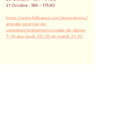
21 Octobre : 16h - 17h30
https://www.helloasso.com/associations/
amicale-sportive-de-
crespieres/evenements/stage-de-danse-
7-14-ans-lundi-20-10-et-mardi-21-10
Partager cet événement
RETOUR EN HAUT