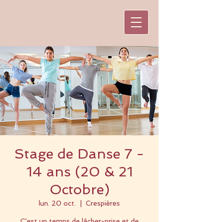
Stage de Danse 7 -
14 ans (20 & 21
Octobre)
lun. 20 oct.
  |  
Crespières
C'est un temps de lâcher-prise et de