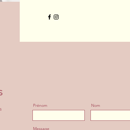
s
Prénom
Nom
s
Message