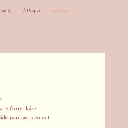
ments
À Propos
Contact
?
a le formulaire
idement vers vous !