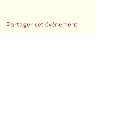
Partager cet événement
RETOUR EN HAUT
POLITIQUE DE COOKIES
MENTIONS LÉGALES
POLITIQUE DE CONFIDENTIALITÉ
© 2024 par COMMUNICAE -