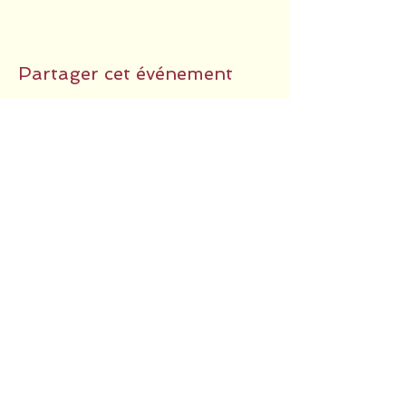
Partager cet événement
RETOUR EN HAUT
POLITIQUE DE COOKIES
MENTIONS LÉGALES
POLITIQUE DE CONFIDENTIALITÉ
© 2024 par COMMUNICAE -