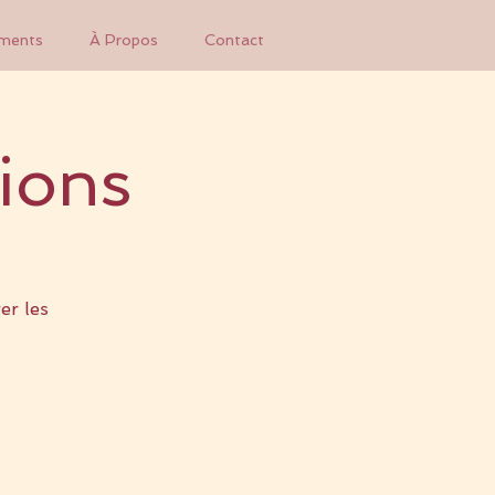
ments
À Propos
Contact
ions
er les