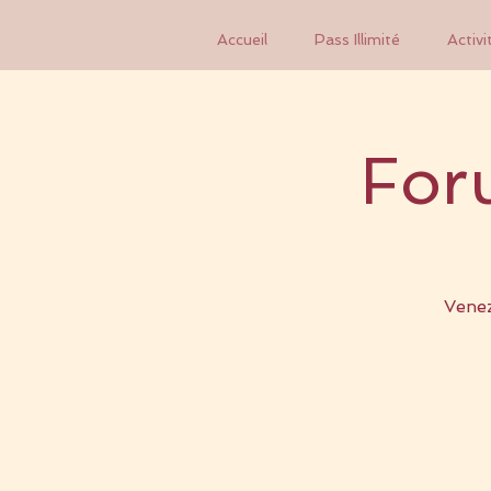
Accueil
Pass Illimité
Activi
For
Venez